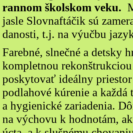
rannom školskom veku.
M
jasle Slovnaftáčik sú zamera
danosti, t.j. na výučbu jazy
Farebné, slnečné a detsky h
kompletnou rekonštrukciou
poskytovať ideálny priestor
podlahové kúrenie a každá t
a hygienické zariadenia. D
na výchovu k hodnotám, ako
úcta, a k slušnému chovaniu