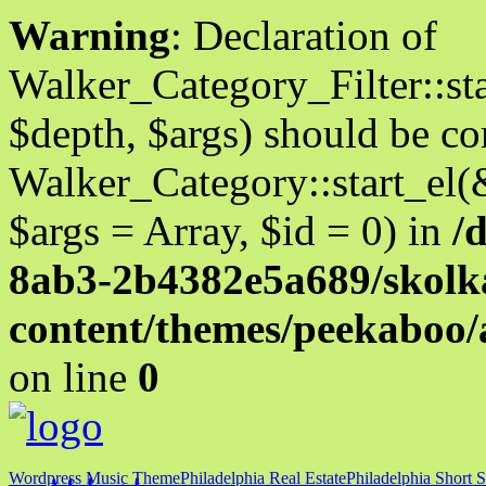
Warning
: Declaration of
Walker_Category_Filter::st
$depth, $args) should be c
Walker_Category::start_el(
$args = Array, $id = 0) in
/
8ab3-2b4382e5a689/skolka
content/themes/peekaboo
on line
0
Wordpress Music Theme
Philadelphia Real Estate
Philadelphia Short S