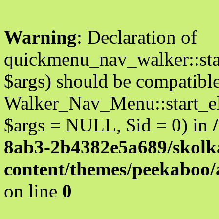
Warning
: Declaration of
quickmenu_nav_walker::star
$args) should be compatibl
Walker_Nav_Menu::start_el
$args = NULL, $id = 0) in
8ab3-2b4382e5a689/skolka
content/themes/peekaboo
on line
0