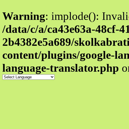
Warning
: implode(): Inval
/data/c/a/ca43e63a-48cf-4
2b4382e5a689/skolkabrati
content/plugins/google-la
language-translator.php
o