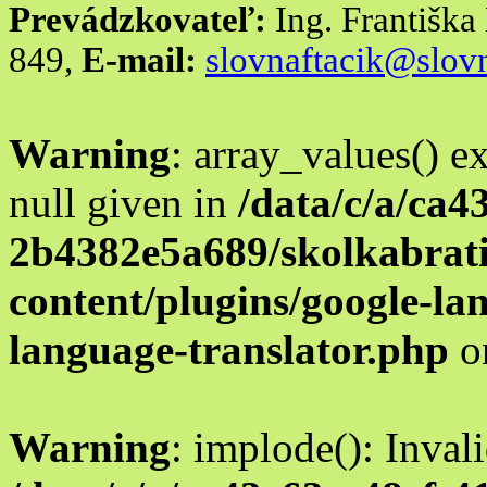
Prevádzkovateľ:
Ing. Františk
849,
E-mail:
slovnaftacik@slovn
Warning
: array_values() e
null given in
/data/c/a/ca4
2b4382e5a689/skolkabrati
content/plugins/google-la
language-translator.php
o
Warning
: implode(): Inval