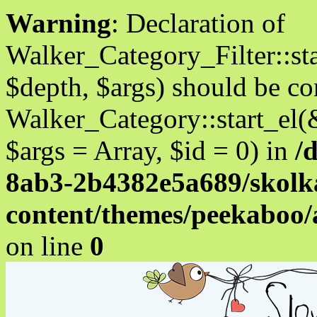
Warning
: Declaration of
Walker_Category_Filter::st
$depth, $args) should be c
Walker_Category::start_el(
$args = Array, $id = 0) in
/
8ab3-2b4382e5a689/skolka
content/themes/peekaboo
on line
0