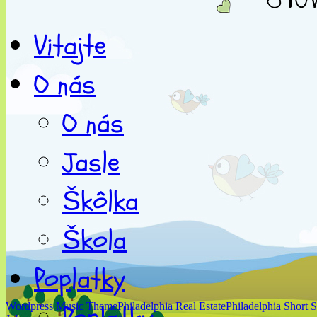
Vitajte
O nás
O nás
Jasle
Škôlka
Škola
Poplatky
Wordpress Music Theme
Philadelphia Real Estate
Philadelphia Short S