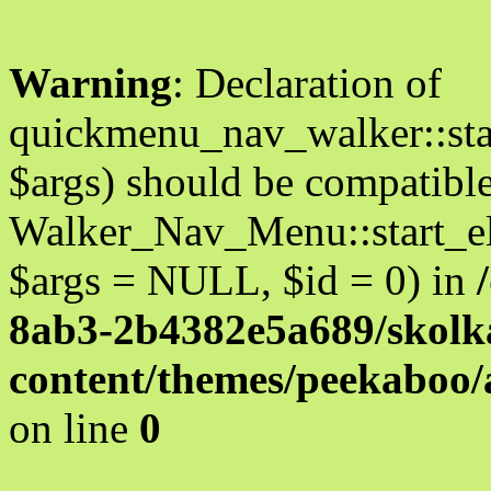
Warning
: Declaration of
quickmenu_nav_walker::star
$args) should be compatibl
Walker_Nav_Menu::start_el
$args = NULL, $id = 0) in
8ab3-2b4382e5a689/skolka
content/themes/peekaboo
on line
0