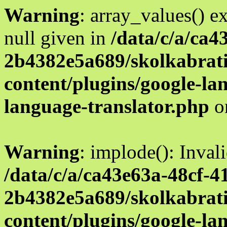
Warning
: array_values() e
null given in
/data/c/a/ca4
2b4382e5a689/skolkabrati
content/plugins/google-la
language-translator.php
o
Warning
: implode(): Inval
/data/c/a/ca43e63a-48cf-4
2b4382e5a689/skolkabrati
content/plugins/google-la