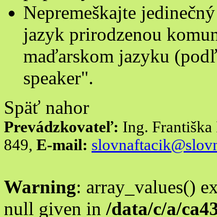
Nepremeškajte jedinečný 
jazyk prirodzenou komuni
maďarskom jazyku (podľa 
speaker".
Späť nahor
Prevádzkovateľ:
Ing. Františk
849,
E-mail:
slovnaftacik@slovn
Warning
: array_values() e
null given in
/data/c/a/ca4